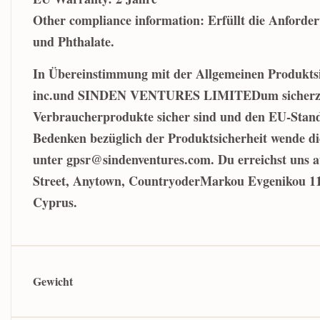
Other compliance information: Erfüllt die Anforder
und Phthalate.
In Übereinstimmung mit der Allgemeinen Produkt
inc.
und
SINDEN VENTURES LIMITED
um sicherz
Verbraucherprodukte sicher sind und den EU-Stand
Bedenken bezüglich der Produktsicherheit wende di
unter
gpsr@sindenventures.com
. Du erreichst uns 
Street, Anytown, Country
oder
Markou Evgenikou 11,
Cyprus.
Gewicht