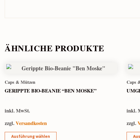
ÄHNLICHE PRODUKTE
Caps & Mützen
Caps 
GERIPPTE BIO-BEANIE “BEN MOSKE”
UMGE
17,00
€
15,00
inkl. MwSt.
inkl.
zzgl.
Versandkosten
zzgl.
V
Ausführung wählen
Aus