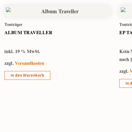
Tonträger
Tonträ
ALBUM TRAVELLER
EP T
15,00
€
5,00
€
inkl. 19 % MwSt.
Kein 
nach 
zzgl.
Versandkosten
zzgl.
V
In den Warenkorb
In 